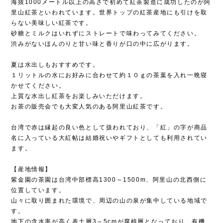
海抜1000メートル以上の高さで初めて紅茶製造に成功したのが阿
里山紅茶といわれています。世界トップの紅茶産地にも引けを取
らない美味しい紅茶です。
砂糖とミルクはいれずにストレートで味わってみてください。
渋みがないほんのりと甘い味と香りが口の中に広がります。
夏は水出しもおすすめです。
１リットルの水にお好みに合わせて約１０ｇの茶葉を入れ一晩寝
かせてください。
上質な水出し紅茶をお楽しみいただけます。
お茶の販売会でも大変人気のある阿里山紅茶です。
台湾で赤は縁起の良い色として扱われており、「紅」の字が商品
名に入っている大紅帖は結婚祝いやギフトとしても利用されてい
ます。
【産地情報】
紫金園の茶園は台湾中部標高1300～1500m、阿里山の北西側に
位置しています。
山々に取り囲まれた環境で、周辺の山の泉が集中している地域で
す。
地下の含水率が高く表土層3～5cmが腐植層となっており、有機