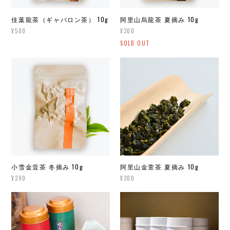
佳葉龍茶（ギャバロン茶） 10g
阿里山烏龍茶 夏摘み 10g
¥500
¥300
SOLD OUT
小雪金萓茶 冬摘み 10g
阿里山金萱茶 夏摘み 10g
¥390
¥300