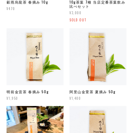
穀雨烏龍茶 春摘み 10g
10g茶葉 7種 当店定番茶葉飲み
比べセット
¥470
¥3,000
SOLD OUT
明前金萓茶 春摘み 50g
阿里山金萱茶 夏摘み 50g
¥1,950
¥1,400