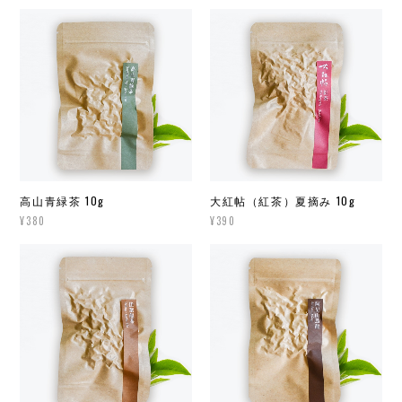
高山青緑茶 10g
大紅帖（紅茶）夏摘み 10g
¥380
¥390