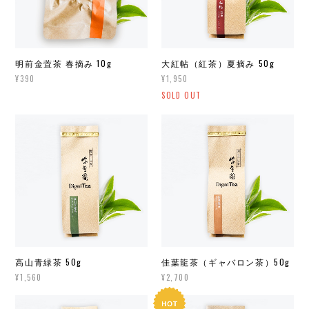
明前金萓茶 春摘み 10g
大紅帖（紅茶）夏摘み 50g
¥390
¥1,950
SOLD OUT
高山青緑茶 50g
佳葉龍茶（ギャバロン茶）50g
¥1,560
¥2,700