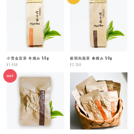
小雪金萓茶 冬摘み 50g
穀雨烏龍茶 春摘み 50g
¥1,950
¥2,350